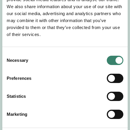
Gör en intresseanmälan så kontaktar vi dig med
We also share information about your use of our site with
mer information om våra aktuella uppdrag.
our social media, advertising and analytics partners who
Tillsammans matchar vi dig mot ditt
may combine it with other information that you’ve
drömuppdrag. Välkommen!
provided to them or that they’ve collected from your use
of their services.
Tillbaka till Sverek
C
Necessary
o
n
s
Preferences
e
n
t
Statistics
S
e
Marketing
l
e