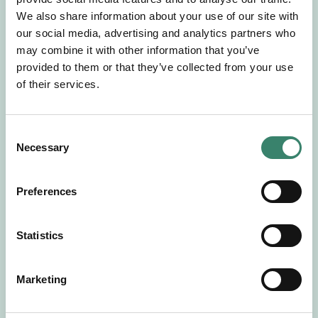
Gör en intresseanmälan så kontaktar vi dig med
We also share information about your use of our site with
mer information om våra aktuella uppdrag.
our social media, advertising and analytics partners who
Tillsammans matchar vi dig mot ditt
may combine it with other information that you’ve
drömuppdrag. Välkommen!
provided to them or that they’ve collected from your use
of their services.
Tillbaka till Sverek
C
Necessary
o
n
s
Preferences
e
n
t
Statistics
S
e
Marketing
l
e