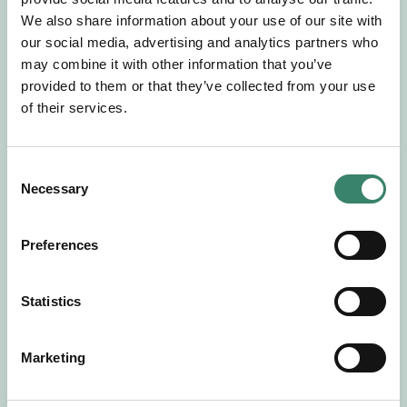
Gör en intresseanmälan så kontaktar vi dig med
We also share information about your use of our site with
mer information om våra aktuella uppdrag.
our social media, advertising and analytics partners who
Tillsammans matchar vi dig mot ditt
may combine it with other information that you’ve
drömuppdrag. Välkommen!
provided to them or that they’ve collected from your use
of their services.
Tillbaka till Sverek
C
Necessary
o
n
s
Preferences
e
n
t
Statistics
S
e
Marketing
l
e