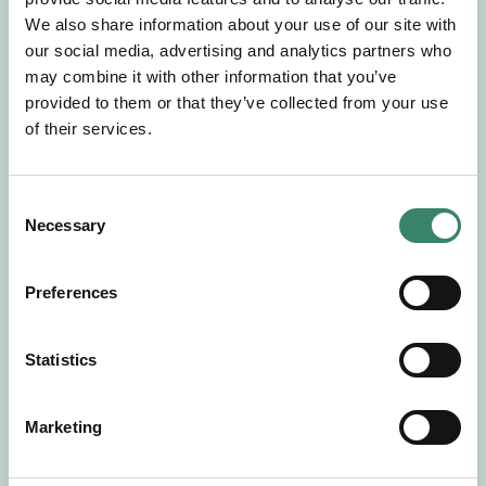
Gör en intresseanmälan så kontaktar vi dig med
We also share information about your use of our site with
mer information om våra aktuella uppdrag.
our social media, advertising and analytics partners who
Tillsammans matchar vi dig mot ditt
may combine it with other information that you’ve
drömuppdrag. Välkommen!
provided to them or that they’ve collected from your use
of their services.
Tillbaka till Sverek
C
Necessary
o
n
s
Preferences
e
n
t
Statistics
S
e
Marketing
l
e