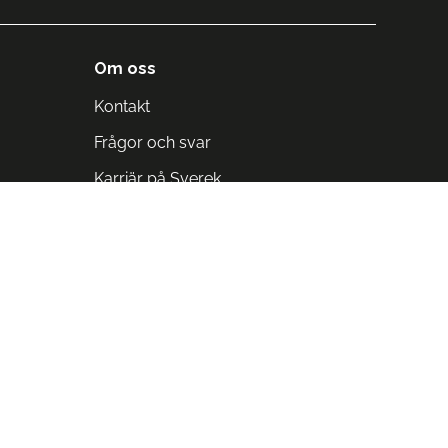
Om oss
Kontakt
Frågor och svar
Karriär på Sverek
Blodomloppet
Rädda liv på arbetstid