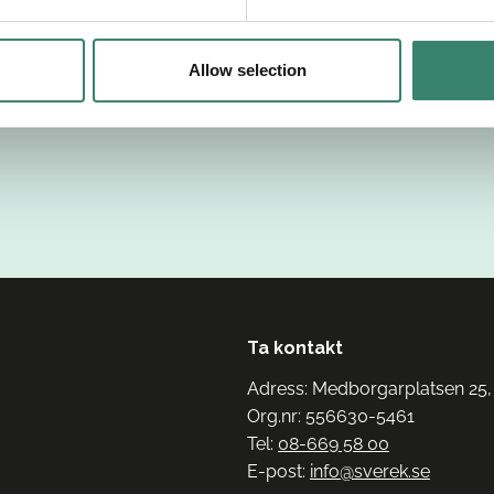
Allow selection
Ta kontakt
Adress: Medborgarplatsen 25,
Org.nr: 556630-5461
Tel:
08-669 58 00
E-post:
info@sverek.se