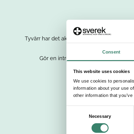
Tyvärr har det aktuella jobbet tagits bort då
up
Consent
Gör en intresseanmälan så kontaktar 
This website uses cookies
We use cookies to personalis
information about your use of
other information that you’ve
C
Necessary
o
n
s