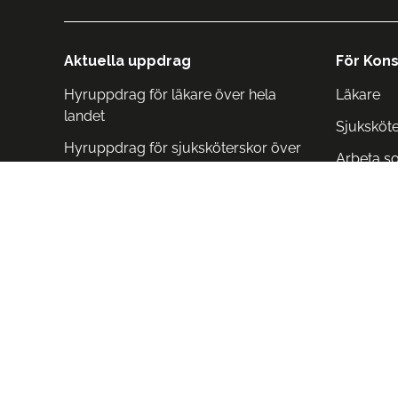
Aktuella uppdrag
För Kons
Hyruppdrag för läkare över hela
Läkare
landet
Sjuksköt
Hyruppdrag för sjuksköterskor över
Arbeta s
hela landet
Arbeta i 
Arbeta i