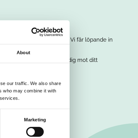
t intresse. Misströsta inte. Vi får löpande in
em.
About
. Tillsammans matchar vi dig mot ditt
se our traffic. We also share
ers who may combine it with
 services.
Marketing