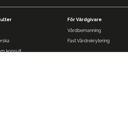
ulter
För Vårdgivare
Vårdbemanning
erska
Fast Vårdrekrytering
om konsult
Norge
 Danmark