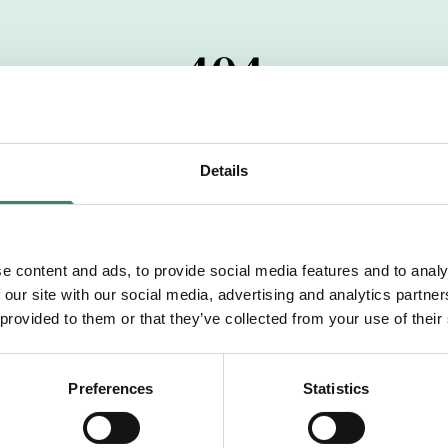
404
 startdatumet har passerats. Vi uppskattar verkligen dit
pdrag, ibland snabbare än vad vi hinner publicera d
Details
vi dig med mer information om våra aktuella uppdrag
drömuppdrag. Välkommen!
e content and ads, to provide social media features and to analy
 our site with our social media, advertising and analytics partn
Tillbaka till Sverek
 provided to them or that they’ve collected from your use of their
Preferences
Statistics