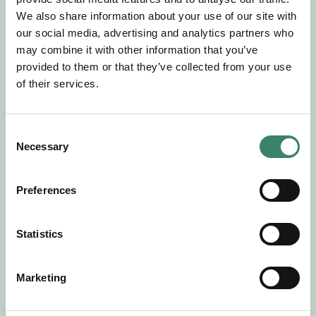
Gör en intresseanmälan så kontaktar vi dig med
We also share information about your use of our site with
mer information om våra aktuella uppdrag.
our social media, advertising and analytics partners who
Tillsammans matchar vi dig mot ditt
may combine it with other information that you’ve
drömuppdrag. Välkommen!
provided to them or that they’ve collected from your use
of their services.
Tillbaka till Sverek
C
Necessary
o
n
s
Preferences
e
n
t
Statistics
S
e
Marketing
l
e