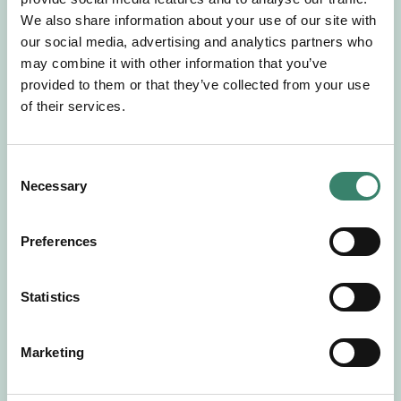
Gör en intresseanmälan så kontaktar vi dig med
We also share information about your use of our site with
mer information om våra aktuella uppdrag.
our social media, advertising and analytics partners who
Tillsammans matchar vi dig mot ditt
may combine it with other information that you’ve
drömuppdrag. Välkommen!
provided to them or that they’ve collected from your use
of their services.
Tillbaka till Sverek
C
Necessary
o
n
s
Preferences
e
n
t
Statistics
S
e
Marketing
l
e