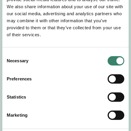
Gör en intresseanmälan så kontaktar vi dig med
We also share information about your use of our site with
mer information om våra aktuella uppdrag.
our social media, advertising and analytics partners who
Tillsammans matchar vi dig mot ditt
may combine it with other information that you’ve
drömuppdrag. Välkommen!
provided to them or that they’ve collected from your use
of their services.
Tillbaka till Sverek
C
Necessary
o
n
s
Preferences
e
n
t
Statistics
S
e
Marketing
l
e