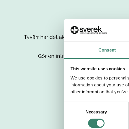
Tyvärr har det aktuella jobbet tagits bort då
up
Consent
Gör en intresseanmälan så kontaktar 
This website uses cookies
We use cookies to personalis
information about your use of
other information that you’ve
C
Necessary
o
n
s