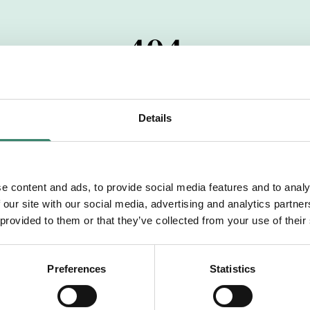
404
 startdatumet har passerats. Vi uppskattar verkligen dit
pdrag, ibland snabbare än vad vi hinner publicera d
Details
vi dig med mer information om våra aktuella uppdrag
drömuppdrag. Välkommen!
e content and ads, to provide social media features and to analy
 our site with our social media, advertising and analytics partn
Tillbaka till Sverek
 provided to them or that they’ve collected from your use of their
Preferences
Statistics