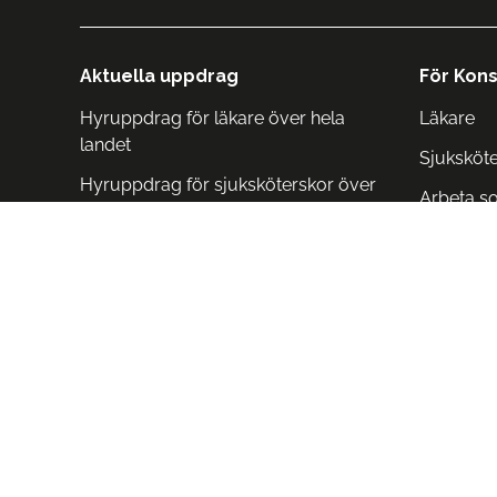
Aktuella uppdrag
För Kons
Hyruppdrag för läkare över hela
Läkare
landet
Sjuksköt
Hyruppdrag för sjuksköterskor över
Arbeta s
hela landet
Arbeta i 
Arbeta i