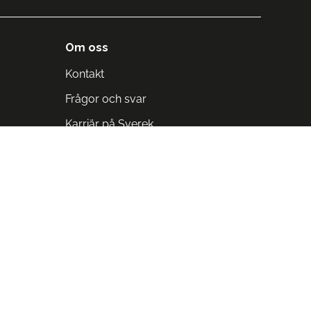
Om oss
Kontakt
Frågor och svar
Karriär på Sverek
Blodomloppet
Rädda liv på arbetstid