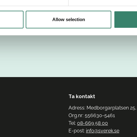
Allow selection
Ta kontakt
Adress: Medborgarplatsen 25,
Org.nr: 556630-5461
Tel:
08-669 58 00
E-post:
info@sverek.se