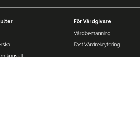
ulter
För Vårdgivare
Vårdbemanning
erska
Fast Vårdrekrytering
om konsult
Norge
 Danmark