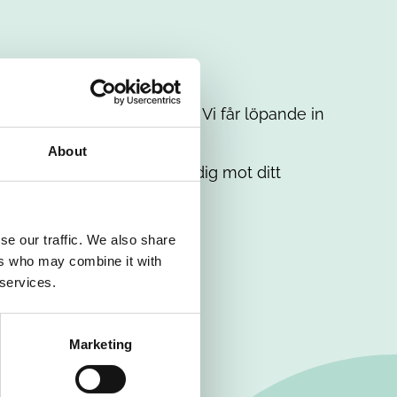
t intresse. Misströsta inte. Vi får löpande in
em.
About
. Tillsammans matchar vi dig mot ditt
se our traffic. We also share
ers who may combine it with
 services.
Marketing