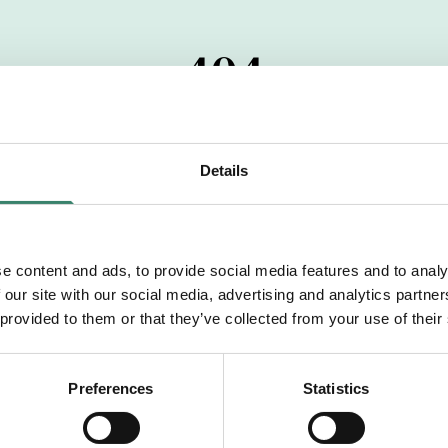
404
 startdatumet har passerats. Vi uppskattar verkligen dit
pdrag, ibland snabbare än vad vi hinner publicera d
Details
vi dig med mer information om våra aktuella uppdrag
drömuppdrag. Välkommen!
e content and ads, to provide social media features and to analy
 our site with our social media, advertising and analytics partn
Tillbaka till Sverek
 provided to them or that they’ve collected from your use of their
Preferences
Statistics