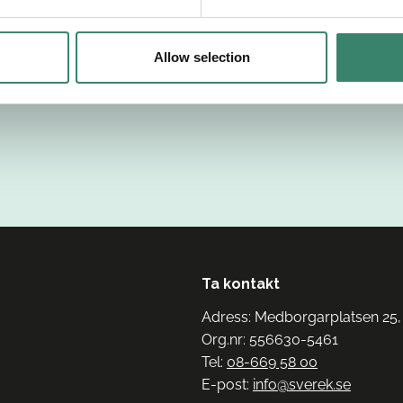
Allow selection
Ta kontakt
Adress: Medborgarplatsen 25,
Org.nr: 556630-5461
Tel:
08-669 58 00
E-post:
info@sverek.se