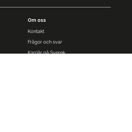
Om oss
Kontakt
Frågor och svar
Karriär på Sverek
Blodomloppet
Rädda liv på arbetstid