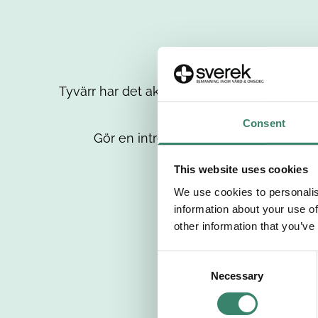
Tyvärr har det aktuella jobbet tagits bort då
up
Consent
Gör en intresseanmälan så kontaktar 
This website uses cookies
We use cookies to personalis
information about your use of
other information that you’ve
C
Necessary
o
n
s