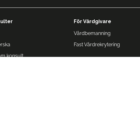
ulter
För Vårdgivare
Vårdbemanning
erska
Fast Vårdrekrytering
om konsult
Norge
 Danmark