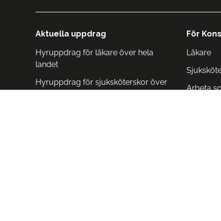
Aktuella uppdrag
För Kons
Hyruppdrag för läkare över hela
Läkare
landet
Sjuksköt
Hyruppdrag för sjuksköterskor över
Arbeta s
hela landet
Arbeta i 
Arbeta i