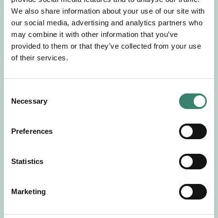
Gör en intresseanmälan så kontaktar vi dig med
We also share information about your use of our site with
mer information om våra aktuella uppdrag.
our social media, advertising and analytics partners who
Tillsammans matchar vi dig mot ditt
may combine it with other information that you’ve
drömuppdrag. Välkommen!
provided to them or that they’ve collected from your use
of their services.
Tillbaka till Sverek
C
Necessary
o
n
s
Preferences
e
n
t
Statistics
S
e
Marketing
l
e