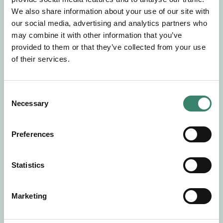
Gör en intresseanmälan så kontaktar vi dig med
We also share information about your use of our site with
mer information om våra aktuella uppdrag.
our social media, advertising and analytics partners who
Tillsammans matchar vi dig mot ditt
may combine it with other information that you’ve
drömuppdrag. Välkommen!
provided to them or that they’ve collected from your use
of their services.
Tillbaka till Sverek
C
Necessary
o
n
s
Preferences
e
n
t
Statistics
S
e
Marketing
l
e