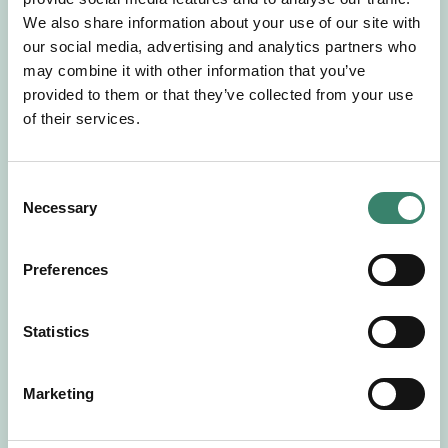
Gör en intresseanmälan så kontaktar vi dig med
We also share information about your use of our site with
mer information om våra aktuella uppdrag.
our social media, advertising and analytics partners who
Tillsammans matchar vi dig mot ditt
may combine it with other information that you’ve
drömuppdrag. Välkommen!
provided to them or that they’ve collected from your use
of their services.
Tillbaka till Sverek
C
Necessary
o
n
s
Preferences
e
n
t
Statistics
S
e
Marketing
l
e