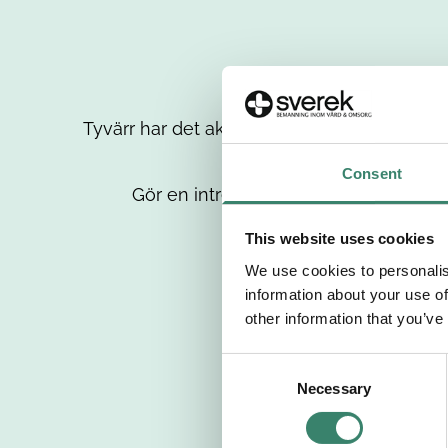
Tyvärr har det aktuella jobbet tagits bort då
up
Consent
Gör en intresseanmälan så kontaktar 
This website uses cookies
We use cookies to personalis
information about your use of
other information that you’ve
C
Necessary
o
n
s