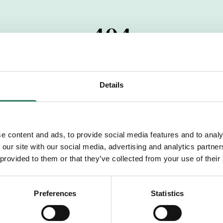
404
 startdatumet har passerats. Vi uppskattar verkligen dit
pdrag, ibland snabbare än vad vi hinner publicera d
Details
vi dig med mer information om våra aktuella uppdrag
drömuppdrag. Välkommen!
e content and ads, to provide social media features and to analy
 our site with our social media, advertising and analytics partn
Tillbaka till Sverek
 provided to them or that they’ve collected from your use of their
Preferences
Statistics