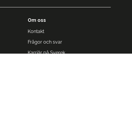
Om oss
Kontakt
Frågor och svar
Karriär på Sverek
Blodomloppet
Rädda liv på arbetstid