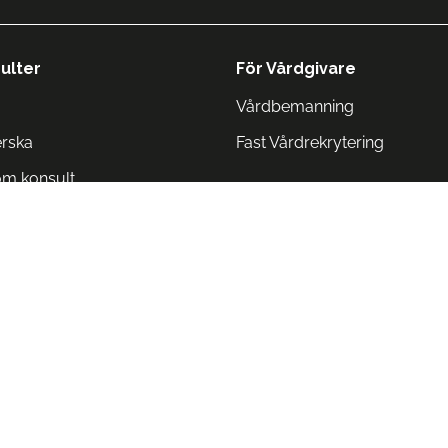
ulter
För Vårdgivare
Vårdbemanning
erska
Fast Vårdrekrytering
om konsult
Norge
 Danmark