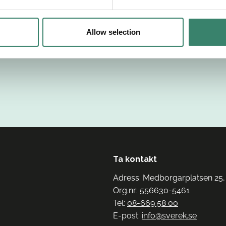
Allow selection
Ta kontakt
Adress: Medborgarplatsen 25,
Org.nr: 556630-5461
Tel:
08-669 58 00
E-post:
info@sverek.se