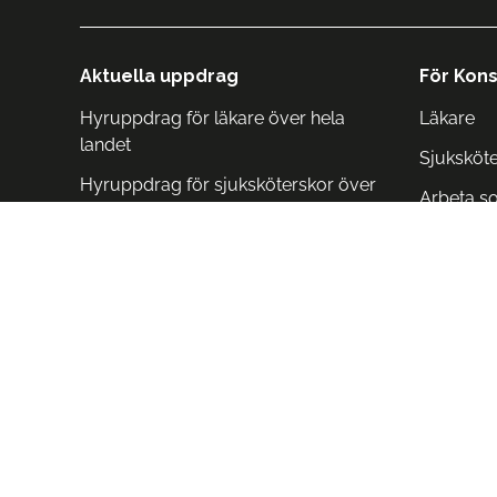
Aktuella uppdrag
För Kons
Hyruppdrag för läkare över hela
Läkare
landet
Sjuksköt
Hyruppdrag för sjuksköterskor över
Arbeta s
hela landet
Arbeta i 
Arbeta i