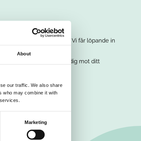
t intresse. Misströsta inte. Vi får löpande in
em.
About
. Tillsammans matchar vi dig mot ditt
se our traffic. We also share
ers who may combine it with
 services.
Marketing