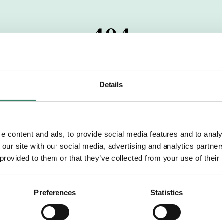
404
 startdatumet har passerats. Vi uppskattar verkligen dit
pdrag, ibland snabbare än vad vi hinner publicera d
Details
vi dig med mer information om våra aktuella uppdrag
drömuppdrag. Välkommen!
e content and ads, to provide social media features and to analy
 our site with our social media, advertising and analytics partn
Tillbaka till Sverek
 provided to them or that they’ve collected from your use of their
Preferences
Statistics