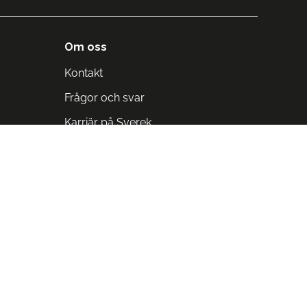
Om oss
Kontakt
Frågor och svar
Karriär på Sverek
Blodomloppet
Rädda liv på arbetstid