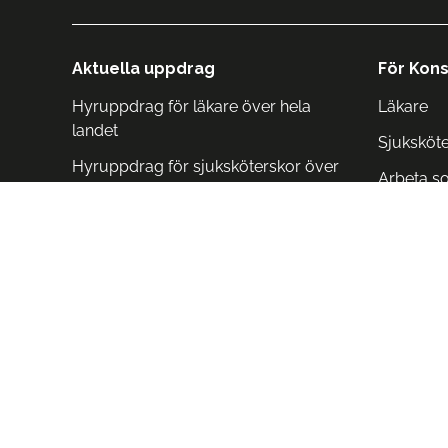
Aktuella uppdrag
För Kons
Hyruppdrag för läkare över hela
Läkare
landet
Sjuksköt
Hyruppdrag för sjuksköterskor över
Arbeta s
hela landet
Arbeta i 
Arbeta i