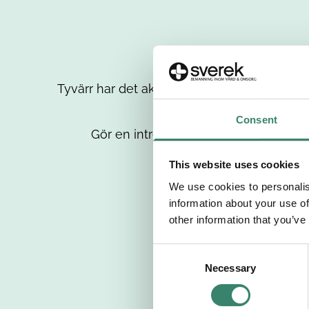
Tyvärr har det aktuella jobbet tagits bort då
up
Consent
Gör en intresseanmälan så kontaktar 
This website uses cookies
We use cookies to personalis
information about your use of
other information that you’ve
C
Necessary
o
n
s