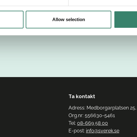
Allow selection
Ta kontakt
Adress: Medborgarplatsen 25,
Org.nr: 556630-5461
Tel:
08-669 58 00
E-post:
info@sverek.se