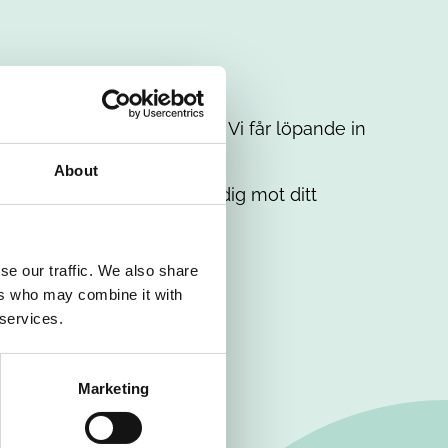
t intresse. Misströsta inte. Vi får löpande in
em.
About
. Tillsammans matchar vi dig mot ditt
se our traffic. We also share
ers who may combine it with
 services.
Marketing