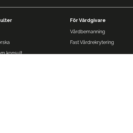
ulter
För Vårdgivare
Vårdbemanning
erska
Fast Vårdrekrytering
om konsult
Norge
 Danmark