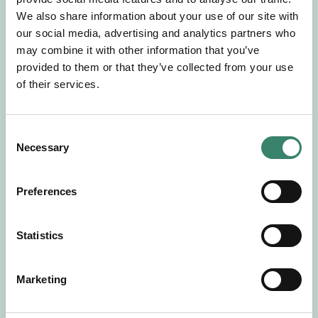
Gör en intresseanmälan så kontaktar vi dig med
We also share information about your use of our site with
mer information om våra aktuella uppdrag.
our social media, advertising and analytics partners who
Tillsammans matchar vi dig mot ditt
may combine it with other information that you’ve
drömuppdrag. Välkommen!
provided to them or that they’ve collected from your use
of their services.
Tillbaka till Sverek
C
Necessary
o
n
s
Preferences
e
n
t
Statistics
S
e
Marketing
l
e