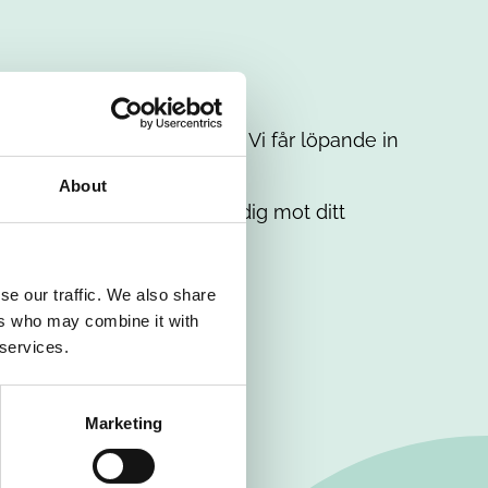
t intresse. Misströsta inte. Vi får löpande in
em.
About
. Tillsammans matchar vi dig mot ditt
se our traffic. We also share
ers who may combine it with
 services.
Marketing