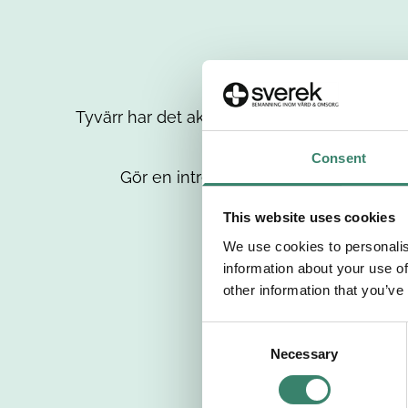
Tyvärr har det aktuella jobbet tagits bort då
up
Consent
Gör en intresseanmälan så kontaktar 
This website uses cookies
We use cookies to personalis
information about your use of
other information that you’ve
C
Necessary
o
n
s