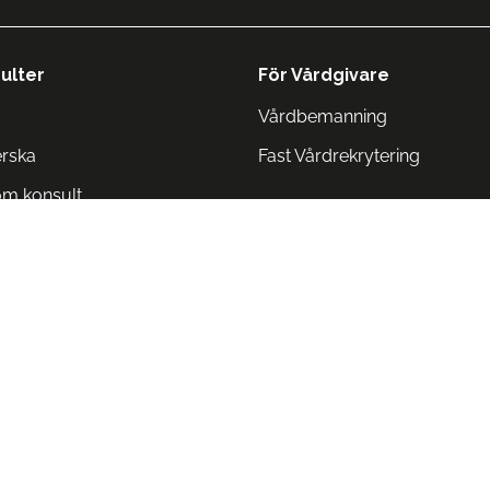
ulter
För Vårdgivare
Vårdbemanning
erska
Fast Vårdrekrytering
om konsult
Norge
 Danmark