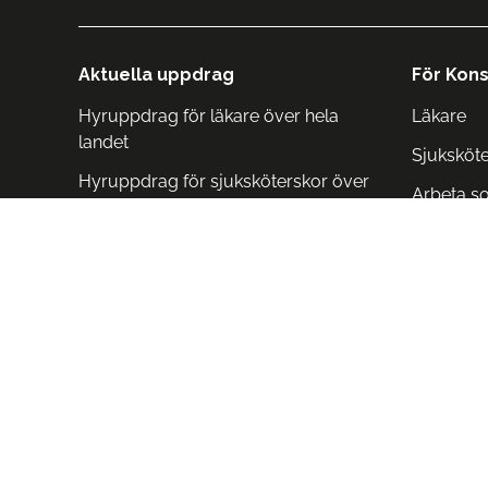
Aktuella uppdrag
För Kons
Hyruppdrag för läkare över hela
Läkare
landet
Sjuksköt
Hyruppdrag för sjuksköterskor över
Arbeta s
hela landet
Arbeta i 
Arbeta i