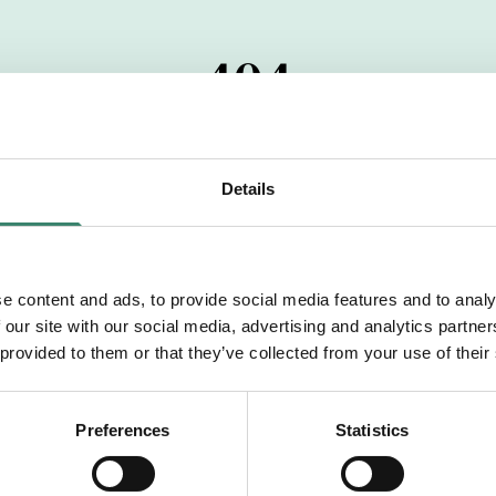
404
 startdatumet har passerats. Vi uppskattar verkligen dit
pdrag, ibland snabbare än vad vi hinner publicera d
Details
vi dig med mer information om våra aktuella uppdrag
drömuppdrag. Välkommen!
e content and ads, to provide social media features and to analy
 our site with our social media, advertising and analytics partn
Tillbaka till Sverek
 provided to them or that they’ve collected from your use of their
Preferences
Statistics