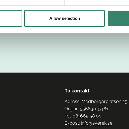
Allow selection
Ta kontakt
Adress: Medborgarplatsen 25,
Org.nr: 556630-5461
Tel:
08-669 58 00
E-post:
info@sverek.se