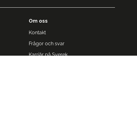
Om oss
Kontakt
Frågor och svar
Karriär på Sverek
Blodomloppet
Rädda liv på arbetstid