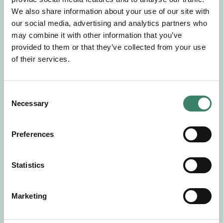
Gör en intresseanmälan så kontaktar vi dig med
We also share information about your use of our site with
mer information om våra aktuella uppdrag.
our social media, advertising and analytics partners who
Tillsammans matchar vi dig mot ditt
may combine it with other information that you’ve
drömuppdrag. Välkommen!
provided to them or that they’ve collected from your use
of their services.
Tillbaka till Sverek
C
Necessary
o
n
s
Preferences
e
n
t
Statistics
S
e
Marketing
l
e