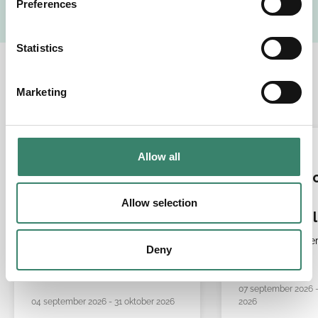
Preferences
e
n
t
Statistics
S
Relaterade jobb
e
Marketing
l
e
c
t
LÄKARE
LÄKARE
Allow all
i
Allmänmedicin
Ögonsjukdo
o
Sundsvall,
n
Allow selection
Västernorr
Sundsvall,
Väste
Deny
07 september 2026 
04 september 2026 - 31 oktober 2026
2026