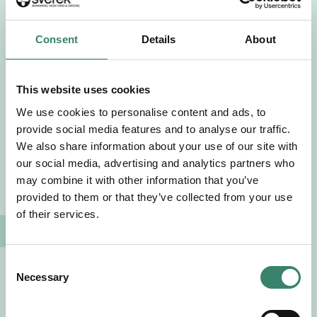
Välj yrkesroll
Consent
Details
About
Välj önskat arbetsområde
Välj önskad anställningsform
This website uses cookies
We use cookies to personalise content and ads, to
+46
provide social media features and to analyse our traffic.
We also share information about your use of our site with
our social media, advertising and analytics partners who
E-post
may combine it with other information that you’ve
provided to them or that they’ve collected from your use
Jag godkänner Sverek’s
användarvillkor
och
of their services.
sekretesspolicy
.
C
Necessary
o
Visa intresse
n
s