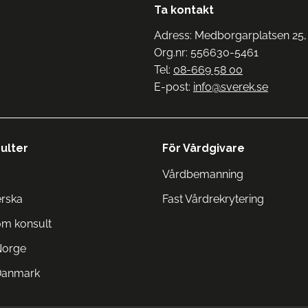
Ta kontakt
Adress: Medborgarplatsen 25,
Org.nr: 556630-5461
Tel:
08-669 58 00
E-post:
info@sverek.se
ulter
För Vårdgivare
Vårdbemanning
erska
Fast Vårdrekrytering
om konsult
Norge
 Danmark