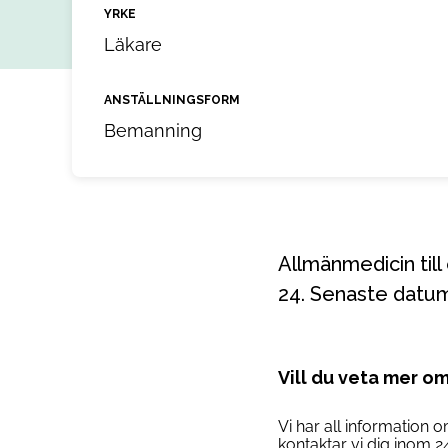
YRKE
Läkare
ANSTÄLLNINGSFORM
Bemanning
Allmänmedicin till ett uppdrag. Uppdraget startar 2026-09-13 och pågår till 2026-10-
24. Senaste datum
Vill du veta mer o
Vi har all information 
kontaktar vi dig inom 2