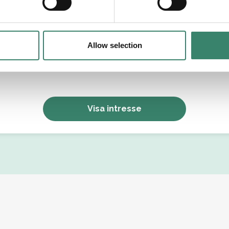
Allow selection
Jag godkänner Sverek’s
användarvillkor
och
sekretesspolicy
.
Visa intresse