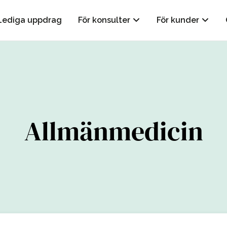
Lediga uppdrag
För konsulter
För kunder
Allmänmedicin