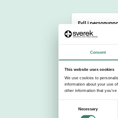
Fyll i personuppg
Personnummer 
Consent
Förnamn
Välj yrkesroll
This website uses cookies
We use cookies to personalis
information about your use of
Välj önskat arb
other information that you’ve
Välj önskad ans
C
Necessary
o
n
+46