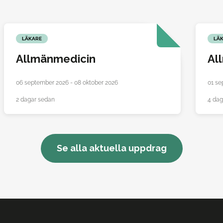
LÄKARE
LÄ
Allmänmedicin
Al
06 september 2026 - 08 oktober 2026
01 se
2 dagar sedan
4 dag
Se alla aktuella uppdrag