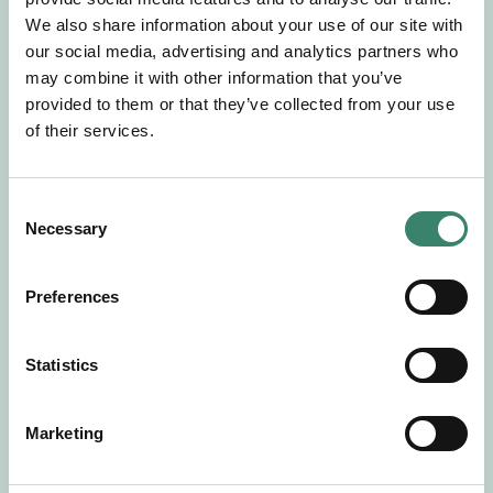
Gör en intresseanmälan så kontaktar vi dig med
We also share information about your use of our site with
mer information om våra aktuella uppdrag.
our social media, advertising and analytics partners who
Tillsammans matchar vi dig mot ditt
may combine it with other information that you’ve
drömuppdrag. Välkommen!
provided to them or that they’ve collected from your use
of their services.
Tillbaka till Sverek
C
Necessary
o
n
s
Preferences
e
n
t
Statistics
S
e
Marketing
l
e