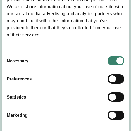
Gör en intresseanmälan så kontaktar vi dig med
We also share information about your use of our site with
mer information om våra aktuella uppdrag.
our social media, advertising and analytics partners who
Tillsammans matchar vi dig mot ditt
may combine it with other information that you’ve
drömuppdrag. Välkommen!
provided to them or that they’ve collected from your use
of their services.
Tillbaka till Sverek
C
Necessary
o
n
s
Preferences
e
n
t
Statistics
S
e
Marketing
l
e