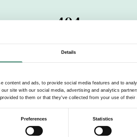
404
 startdatumet har passerats. Vi uppskattar verkligen dit
pdrag, ibland snabbare än vad vi hinner publicera d
Details
vi dig med mer information om våra aktuella uppdrag
drömuppdrag. Välkommen!
e content and ads, to provide social media features and to analy
 our site with our social media, advertising and analytics partn
Tillbaka till Sverek
 provided to them or that they’ve collected from your use of their
Preferences
Statistics