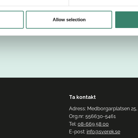
Allow selection
Ta kontakt
Adress: Medborgarplatsen 25,
Org.nr: 556630-5461
Tel:
08-669 58 00
E-post:
info@sverek.se