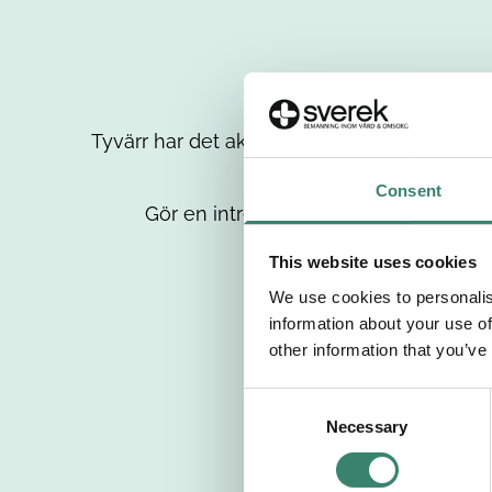
Tyvärr har det aktuella jobbet tagits bort då
up
Consent
Gör en intresseanmälan så kontaktar 
This website uses cookies
We use cookies to personalis
information about your use of
other information that you’ve
C
Necessary
o
n
s