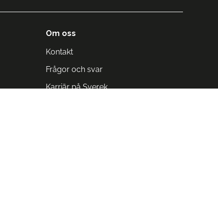
Om oss
Kontakt
Frågor och svar
Karriär på Sverek
Blodomloppet
Rädda liv på arbetstid