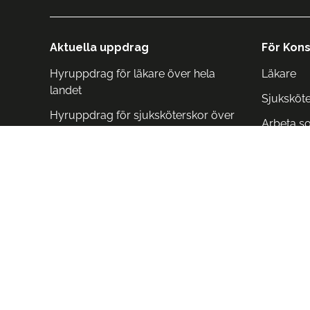
Aktuella uppdrag
För Kons
Hyruppdrag för läkare över hela
Läkare
landet
Sjuksköt
Hyruppdrag för sjuksköterskor över
Arbeta s
hela landet
Arbeta i 
Arbeta i