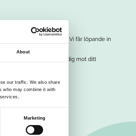
t intresse. Misströsta inte. Vi får löpande in
em.
About
. Tillsammans matchar vi dig mot ditt
se our traffic. We also share
ers who may combine it with
 services.
Marketing