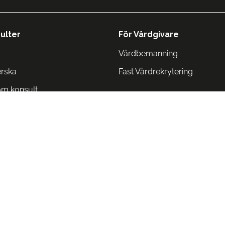
ulter
För Vårdgivare
Vårdbemanning
erska
Fast Vårdrekrytering
om konsult
Norge
 Danmark