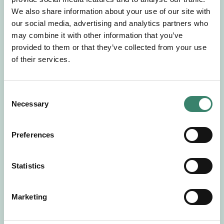
Gör en intresseanmälan så kontaktar vi dig med
We also share information about your use of our site with
mer information om våra aktuella uppdrag.
our social media, advertising and analytics partners who
Tillsammans matchar vi dig mot ditt
may combine it with other information that you’ve
drömuppdrag. Välkommen!
provided to them or that they’ve collected from your use
of their services.
Tillbaka till Sverek
C
Necessary
o
n
s
Preferences
e
n
t
Statistics
S
e
Marketing
l
e