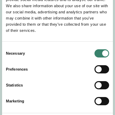
Gör en intresseanmälan så kontaktar vi dig med
We also share information about your use of our site with
mer information om våra aktuella uppdrag.
our social media, advertising and analytics partners who
Tillsammans matchar vi dig mot ditt
may combine it with other information that you’ve
drömuppdrag. Välkommen!
provided to them or that they’ve collected from your use
of their services.
Tillbaka till Sverek
C
Necessary
o
n
s
Preferences
e
n
t
Statistics
S
e
Marketing
l
e