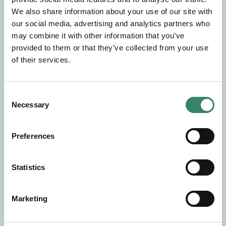
Gör en intresseanmälan så kontaktar vi dig med
We also share information about your use of our site with
mer information om våra aktuella uppdrag.
our social media, advertising and analytics partners who
Tillsammans matchar vi dig mot ditt
may combine it with other information that you’ve
drömuppdrag. Välkommen!
provided to them or that they’ve collected from your use
of their services.
Tillbaka till Sverek
C
Necessary
o
n
s
Preferences
e
n
t
Statistics
S
e
Marketing
l
e