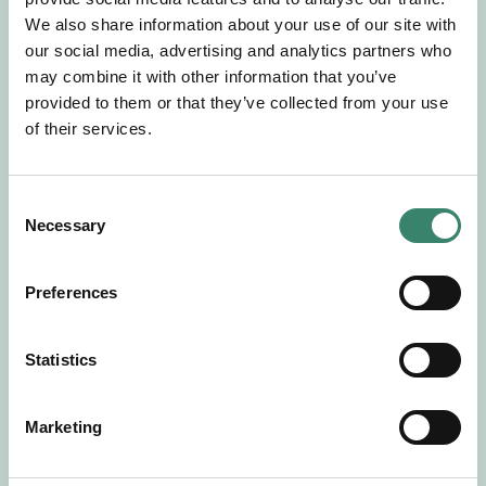
Gör en intresseanmälan så kontaktar vi dig med
We also share information about your use of our site with
mer information om våra aktuella uppdrag.
our social media, advertising and analytics partners who
Tillsammans matchar vi dig mot ditt
may combine it with other information that you’ve
drömuppdrag. Välkommen!
provided to them or that they’ve collected from your use
of their services.
Tillbaka till Sverek
C
Necessary
o
n
s
Preferences
e
n
t
Statistics
S
e
Marketing
l
e