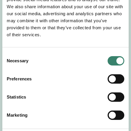
Gör en intresseanmälan så kontaktar vi dig med
We also share information about your use of our site with
mer information om våra aktuella uppdrag.
our social media, advertising and analytics partners who
Tillsammans matchar vi dig mot ditt
may combine it with other information that you’ve
drömuppdrag. Välkommen!
provided to them or that they’ve collected from your use
of their services.
Tillbaka till Sverek
C
Necessary
o
n
s
Preferences
e
n
t
Statistics
S
e
Marketing
l
e