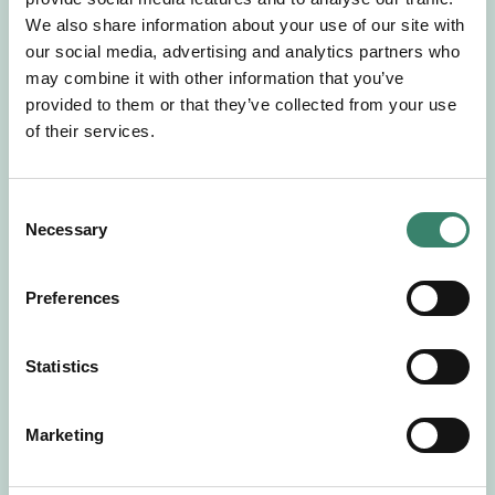
Gör en intresseanmälan så kontaktar vi dig med
We also share information about your use of our site with
mer information om våra aktuella uppdrag.
our social media, advertising and analytics partners who
Tillsammans matchar vi dig mot ditt
may combine it with other information that you’ve
drömuppdrag. Välkommen!
provided to them or that they’ve collected from your use
of their services.
Tillbaka till Sverek
C
Necessary
o
n
s
Preferences
e
n
t
Statistics
S
e
Marketing
l
e