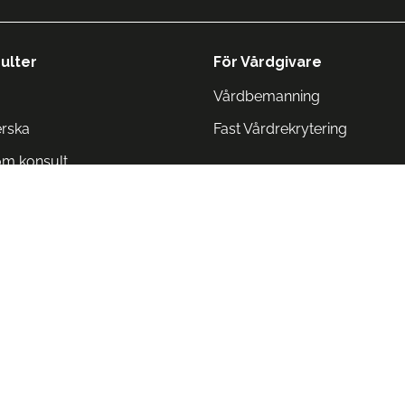
ulter
För Vårdgivare
Vårdbemanning
erska
Fast Vårdrekrytering
om konsult
Norge
 Danmark