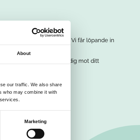
t intresse. Misströsta inte. Vi får löpande in
em.
About
. Tillsammans matchar vi dig mot ditt
se our traffic. We also share
ers who may combine it with
 services.
Marketing