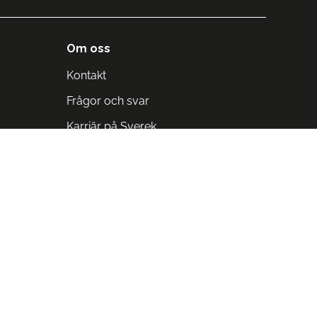
Om oss
Kontakt
Frågor och svar
Karriär på Sverek
Blodomloppet
Rädda liv på arbetstid