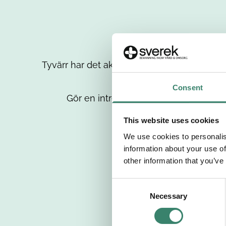
Tyvärr har det aktuella jobbet tagits bort då
up
Consent
Gör en intresseanmälan så kontaktar 
This website uses cookies
We use cookies to personalis
information about your use of
other information that you’ve
C
Necessary
o
n
s