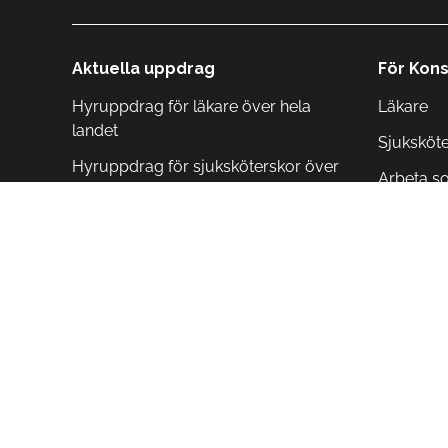
Aktuella uppdrag
För Kons
Hyruppdrag för läkare över hela
Läkare
landet
Sjuksköt
Hyruppdrag för sjuksköterskor över
Arbeta s
hela landet
Arbeta i 
Arbeta i