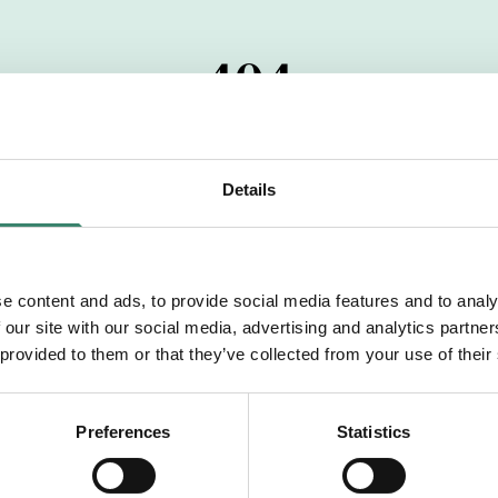
404
 startdatumet har passerats. Vi uppskattar verkligen dit
pdrag, ibland snabbare än vad vi hinner publicera d
Details
vi dig med mer information om våra aktuella uppdrag
drömuppdrag. Välkommen!
e content and ads, to provide social media features and to analy
 our site with our social media, advertising and analytics partn
Tillbaka till Sverek
 provided to them or that they’ve collected from your use of their
Preferences
Statistics