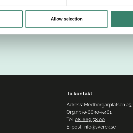
Allow selection
Ta kontakt
Adress: Medborgarplatsen 25,
Org.nr: 556630-5461
Tel:
08-669 58 00
E-post:
info@sverek.se