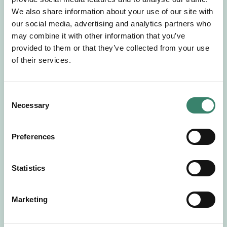
Gör en intresseanmälan så kontaktar vi dig med
We also share information about your use of our site with
mer information om våra aktuella uppdrag.
our social media, advertising and analytics partners who
Tillsammans matchar vi dig mot ditt
may combine it with other information that you’ve
drömuppdrag. Välkommen!
provided to them or that they’ve collected from your use
of their services.
Tillbaka till Sverek
C
Necessary
o
n
s
Preferences
e
n
t
Statistics
S
e
Marketing
l
e