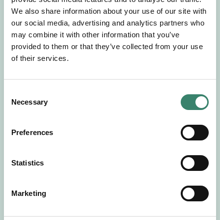
Gör en intresseanmälan så kontaktar vi dig med
We also share information about your use of our site with
mer information om våra aktuella uppdrag.
our social media, advertising and analytics partners who
Tillsammans matchar vi dig mot ditt
may combine it with other information that you’ve
drömuppdrag. Välkommen!
provided to them or that they’ve collected from your use
of their services.
Tillbaka till Sverek
C
Necessary
o
n
s
Preferences
e
n
t
Statistics
S
e
Marketing
l
e