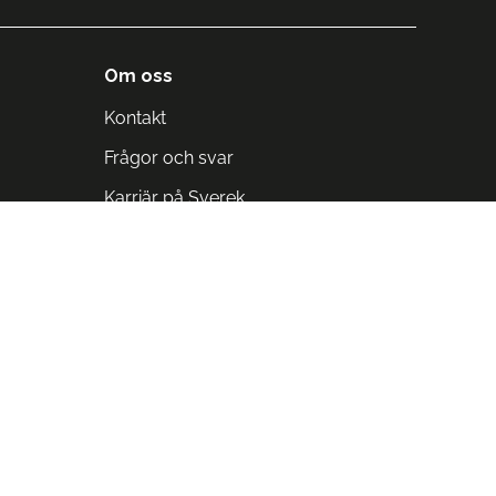
Om oss
Kontakt
Frågor och svar
Karriär på Sverek
Blodomloppet
Rädda liv på arbetstid