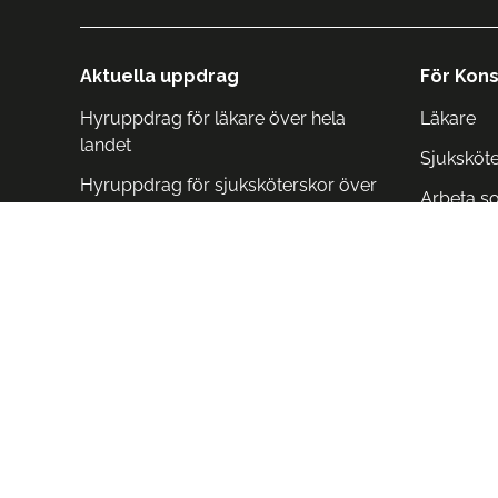
Aktuella uppdrag
För Kons
Hyruppdrag för läkare över hela
Läkare
landet
Sjuksköt
Hyruppdrag för sjuksköterskor över
Arbeta s
hela landet
Arbeta i 
Arbeta i