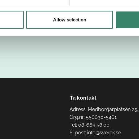
Allow selection
Ta kontakt
Adress: Medborgarplatsen 25,
Org.nr: 556630-5461
Tel:
08-669 58 00
E-post:
info@sverek.se