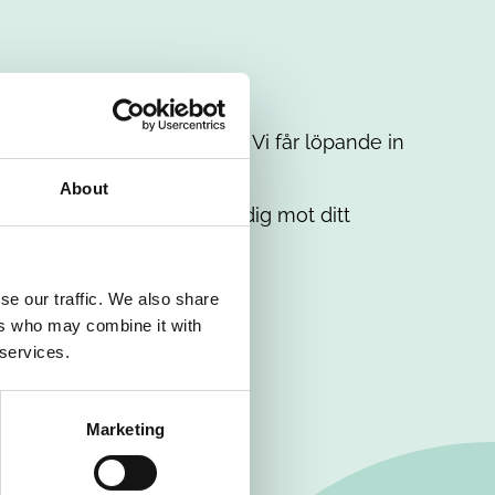
t intresse. Misströsta inte. Vi får löpande in
em.
About
. Tillsammans matchar vi dig mot ditt
se our traffic. We also share
ers who may combine it with
 services.
Marketing