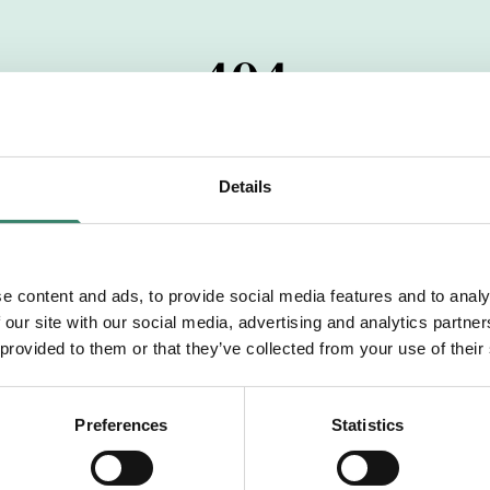
404
 startdatumet har passerats. Vi uppskattar verkligen dit
pdrag, ibland snabbare än vad vi hinner publicera d
Details
vi dig med mer information om våra aktuella uppdrag
drömuppdrag. Välkommen!
e content and ads, to provide social media features and to analy
 our site with our social media, advertising and analytics partn
Tillbaka till Sverek
 provided to them or that they’ve collected from your use of their
Preferences
Statistics