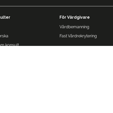
ulter
För Vårdgivare
Vårdbemanning
erska
Fast Vårdrekrytering
om konsult
Norge
 Danmark