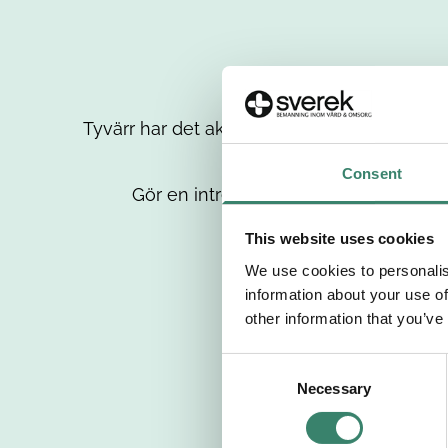
Tyvärr har det aktuella jobbet tagits bort då
up
Consent
Gör en intresseanmälan så kontaktar 
This website uses cookies
We use cookies to personalis
information about your use of
other information that you’ve
C
Necessary
o
n
s