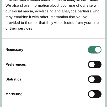
Gör en intresseanmälan så kontaktar vi dig med
We also share information about your use of our site with
mer information om våra aktuella uppdrag.
our social media, advertising and analytics partners who
Tillsammans matchar vi dig mot ditt
may combine it with other information that you’ve
drömuppdrag. Välkommen!
provided to them or that they’ve collected from your use
of their services.
Tillbaka till Sverek
C
Necessary
o
n
s
Preferences
e
n
t
Statistics
S
e
Marketing
l
e