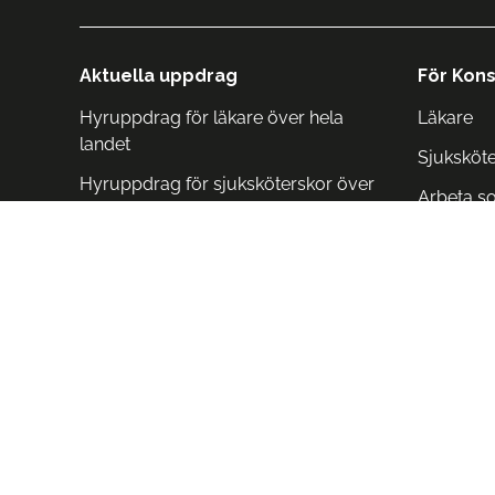
Aktuella uppdrag
För Kons
Hyruppdrag för läkare över hela
Läkare
landet
Sjuksköt
Hyruppdrag för sjuksköterskor över
Arbeta s
hela landet
Arbeta i 
Arbeta i