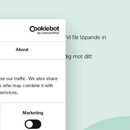
t intresse. Misströsta inte. Vi får löpande in
em.
About
. Tillsammans matchar vi dig mot ditt
se our traffic. We also share
ers who may combine it with
 services.
Marketing