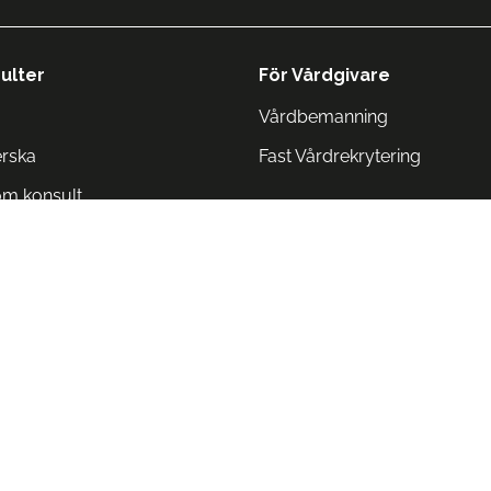
ulter
För Vårdgivare
Vårdbemanning
erska
Fast Vårdrekrytering
om konsult
Norge
 Danmark