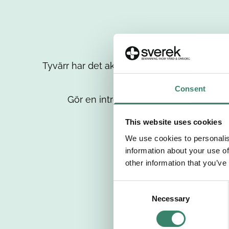
Tyvärr har det aktuella jobbet tagits bort då
up
Consent
Gör en intresseanmälan så kontaktar 
This website uses cookies
We use cookies to personalis
information about your use of
other information that you’ve
C
Necessary
o
n
s