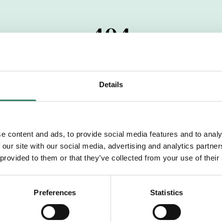
404
 startdatumet har passerats. Vi uppskattar verkligen dit
pdrag, ibland snabbare än vad vi hinner publicera d
Details
vi dig med mer information om våra aktuella uppdrag
drömuppdrag. Välkommen!
e content and ads, to provide social media features and to analy
 our site with our social media, advertising and analytics partn
Tillbaka till Sverek
 provided to them or that they’ve collected from your use of their
Preferences
Statistics