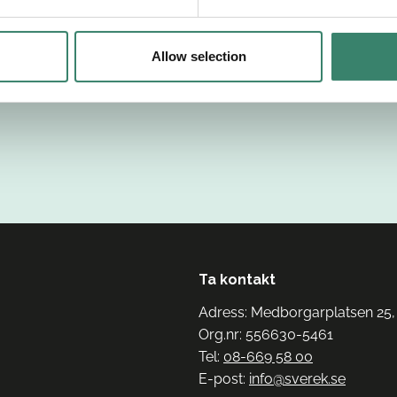
Allow selection
Ta kontakt
Adress: Medborgarplatsen 25,
Org.nr: 556630-5461
Tel:
08-669 58 00
E-post:
info@sverek.se