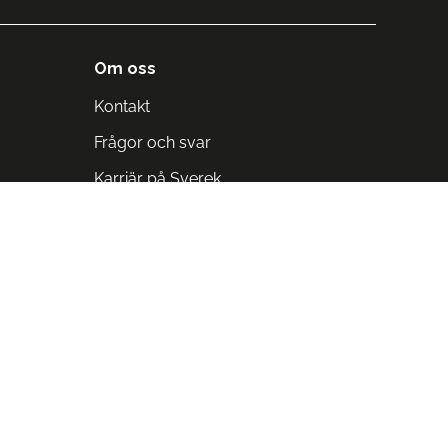
Om oss
Kontakt
Frågor och svar
Karriär på Sverek
Blodomloppet
Rädda liv på arbetstid