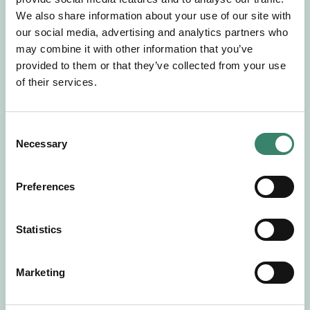
Gör en intresseanmälan så kontaktar vi dig med
We also share information about your use of our site with
mer information om våra aktuella uppdrag.
our social media, advertising and analytics partners who
Tillsammans matchar vi dig mot ditt
may combine it with other information that you’ve
drömuppdrag. Välkommen!
provided to them or that they’ve collected from your use
of their services.
Tillbaka till Sverek
C
Necessary
o
n
s
Preferences
e
n
t
Statistics
S
e
Marketing
l
e