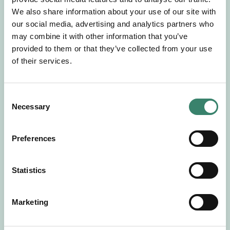
Gör en intresseanmälan så kontaktar vi dig med
We also share information about your use of our site with
mer information om våra aktuella uppdrag.
our social media, advertising and analytics partners who
Tillsammans matchar vi dig mot ditt
may combine it with other information that you’ve
drömuppdrag. Välkommen!
provided to them or that they’ve collected from your use
of their services.
Tillbaka till Sverek
C
Necessary
o
n
s
Preferences
e
n
t
Statistics
S
e
Marketing
l
e