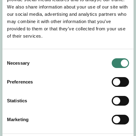
Gör en intresseanmälan så kontaktar vi dig med
We also share information about your use of our site with
mer information om våra aktuella uppdrag.
our social media, advertising and analytics partners who
Tillsammans matchar vi dig mot ditt
may combine it with other information that you’ve
drömuppdrag. Välkommen!
provided to them or that they’ve collected from your use
of their services.
Tillbaka till Sverek
C
Necessary
o
n
s
Preferences
e
n
t
Statistics
S
e
Marketing
l
e