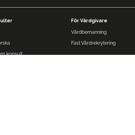
ulter
För Vårdgivare
Vårdbemanning
erska
Fast Vårdrekrytering
om konsult
Norge
 Danmark