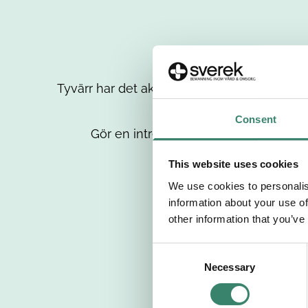
Tyvärr har det aktuella jobbet tagits bort då
up
Consent
Gör en intresseanmälan så kontaktar 
This website uses cookies
We use cookies to personalis
information about your use of
other information that you’ve
C
Necessary
o
n
s