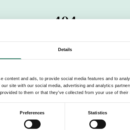
404
 startdatumet har passerats. Vi uppskattar verkligen dit
pdrag, ibland snabbare än vad vi hinner publicera d
Details
vi dig med mer information om våra aktuella uppdrag
drömuppdrag. Välkommen!
e content and ads, to provide social media features and to analy
 our site with our social media, advertising and analytics partn
Tillbaka till Sverek
 provided to them or that they’ve collected from your use of their
Preferences
Statistics