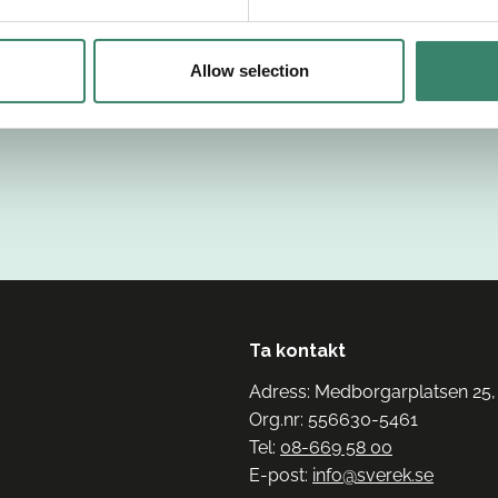
Allow selection
Ta kontakt
Adress: Medborgarplatsen 25,
Org.nr: 556630-5461
Tel:
08-669 58 00
E-post:
info@sverek.se