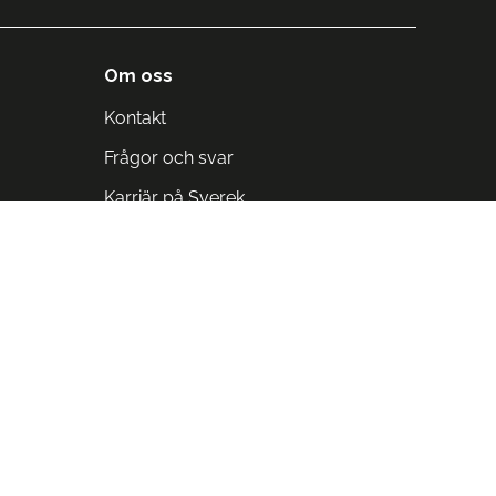
Om oss
Kontakt
Frågor och svar
Karriär på Sverek
Blodomloppet
Rädda liv på arbetstid