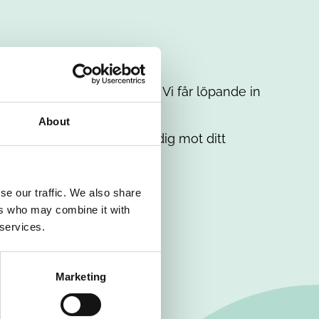
t intresse. Misströsta inte. Vi får löpande in
em.
About
. Tillsammans matchar vi dig mot ditt
se our traffic. We also share
ers who may combine it with
 services.
Marketing