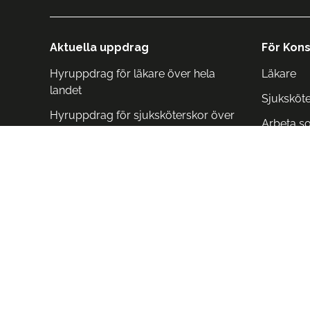
Aktuella uppdrag
För Kons
Hyruppdrag för läkare över hela
Läkare
landet
Sjuksköt
Hyruppdrag för sjuksköterskor över
Arbeta s
hela landet
Arbeta i 
Arbeta i