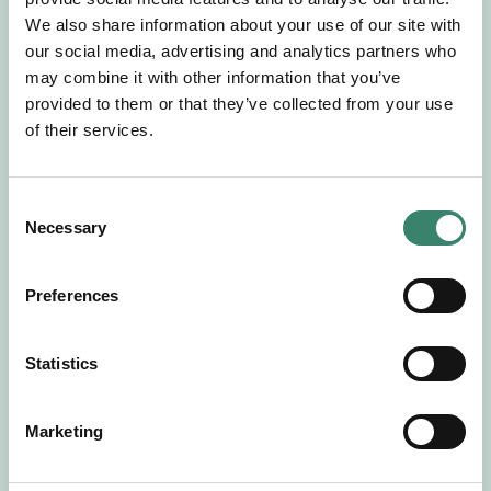
Gör en intresseanmälan så kontaktar vi dig med
We also share information about your use of our site with
mer information om våra aktuella uppdrag.
our social media, advertising and analytics partners who
Tillsammans matchar vi dig mot ditt
may combine it with other information that you’ve
drömuppdrag. Välkommen!
provided to them or that they’ve collected from your use
of their services.
Tillbaka till Sverek
C
Necessary
o
n
s
Preferences
e
n
t
Statistics
S
e
Marketing
l
e