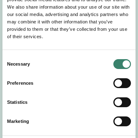
Gör en intresseanmälan så kontaktar vi dig med
We also share information about your use of our site with
mer information om våra aktuella uppdrag.
our social media, advertising and analytics partners who
Tillsammans matchar vi dig mot ditt
may combine it with other information that you’ve
drömuppdrag. Välkommen!
provided to them or that they’ve collected from your use
of their services.
Tillbaka till Sverek
C
Necessary
o
n
s
Preferences
e
n
t
Statistics
S
e
Marketing
l
e