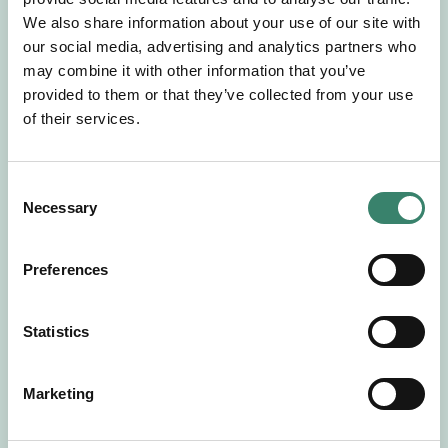
Gör en intresseanmälan så kontaktar vi dig med
We also share information about your use of our site with
mer information om våra aktuella uppdrag.
our social media, advertising and analytics partners who
Tillsammans matchar vi dig mot ditt
may combine it with other information that you’ve
drömuppdrag. Välkommen!
provided to them or that they’ve collected from your use
of their services.
Tillbaka till Sverek
C
Necessary
o
n
s
Preferences
e
n
t
Statistics
S
e
Marketing
l
e