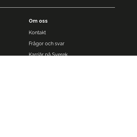
Om oss
Kontakt
Frågor och svar
Karriär på Sverek
Blodomloppet
Rädda liv på arbetstid