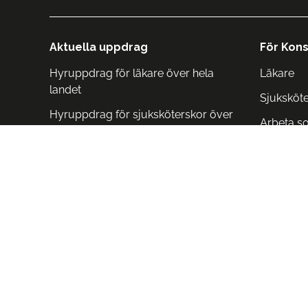
Aktuella uppdrag
För Kons
Hyruppdrag för läkare över hela
Läkare
landet
Sjuksköt
Hyruppdrag för sjuksköterskor över
Arbeta s
hela landet
Arbeta i 
Arbeta i