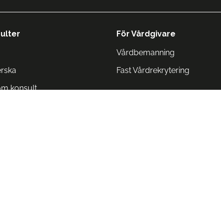
ulter
För Vårdgivare
Vårdbemanning
erska
Fast Vårdrekrytering
om konsult
Norge
 Danmark