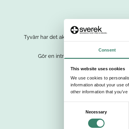
Tyvärr har det aktuella jobbet tagits bort då
up
Consent
Gör en intresseanmälan så kontaktar 
This website uses cookies
We use cookies to personalis
information about your use of
other information that you’ve
C
Necessary
o
n
s