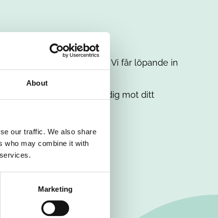
t intresse. Misströsta inte. Vi får löpande in
em.
About
. Tillsammans matchar vi dig mot ditt
se our traffic. We also share
ers who may combine it with
 services.
Marketing