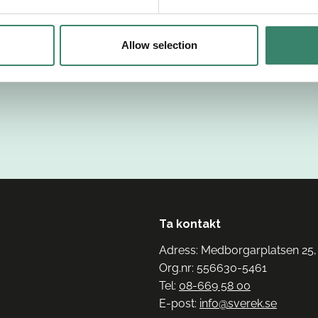
Allow selection
Ta kontakt
Adress: Medborgarplatsen 25,
Org.nr: 556630-5461
Tel:
08-669 58 00
E-post:
info@sverek.se