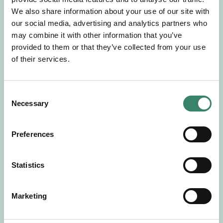
Gör en intresseanmälan så kontaktar vi dig med
We also share information about your use of our site with
mer information om våra aktuella uppdrag.
our social media, advertising and analytics partners who
Tillsammans matchar vi dig mot ditt
may combine it with other information that you’ve
drömuppdrag. Välkommen!
provided to them or that they’ve collected from your use
of their services.
Tillbaka till Sverek
C
Necessary
o
n
s
Preferences
e
n
t
Statistics
S
e
Marketing
l
e