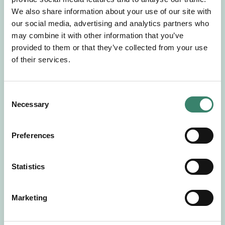
Gör en intresseanmälan så kontaktar vi dig med
We also share information about your use of our site with
mer information om våra aktuella uppdrag.
our social media, advertising and analytics partners who
Tillsammans matchar vi dig mot ditt
may combine it with other information that you’ve
drömuppdrag. Välkommen!
provided to them or that they’ve collected from your use
of their services.
Tillbaka till Sverek
C
Necessary
o
n
s
Preferences
e
n
t
Statistics
S
e
Marketing
l
e